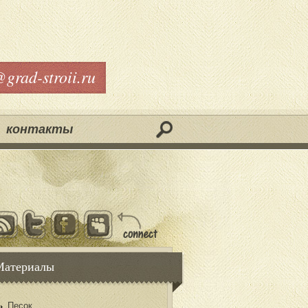
@grad-stroii.ru
контакты
Материалы
Песок