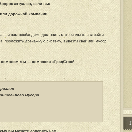
Вопрос актуален, если вы:
 или дорожной компании
ма
— и вам необходимо доставить материалы для стройки
ка, проложить дренажную систему, вывезти снег или мусор
м поможем мы — компания «ГрадСтрой
ериалов
оительного мусора
ему вы можете доверять нам