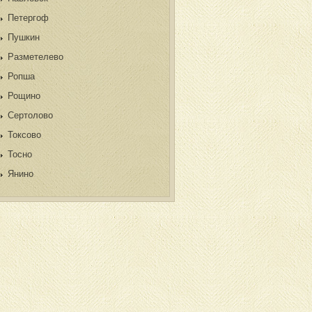
Петергоф
Пушкин
Разметелево
Ропша
Рощино
Сертолово
Токсово
Тосно
Янино