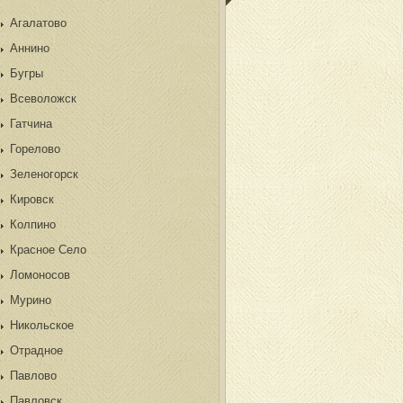
Агалатово
Аннино
Бугры
Всеволожск
Гатчина
Горелово
Зеленогорск
Кировск
Колпино
Красное Село
Ломоносов
Мурино
Никольское
Отрадное
Павлово
Павловск