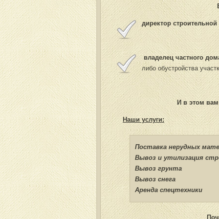
д
иректор строительной
владелец частного до
либо обустройства участ
И в этом ва
Наши услуги:
Поставка нерудных мат
Вывоз и утилизация стр
Вывоз грунта
Вывоз снега
Аренда спецтехники
Поч