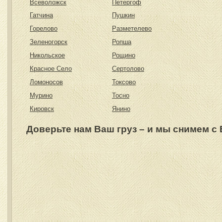
Всеволожск
Петергоф
Гатчина
Пушкин
Горелово
Разметелево
Зеленогорск
Ропша
Никольское
Рощино
Красное Село
Сертолово
Ломоносов
Токсово
Мурино
Тосно
Кировск
Янино
Доверьте нам Ваш груз – и мы снимем с 