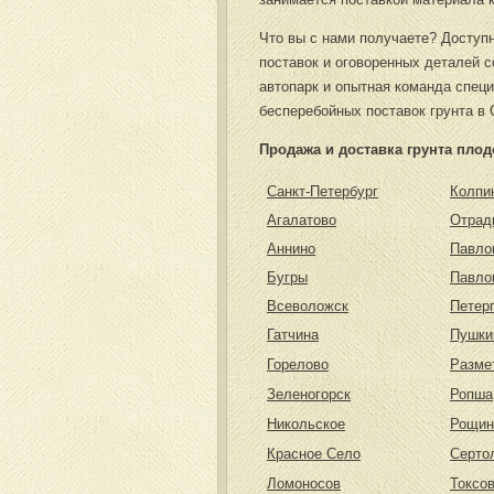
Что вы с нами получаете? Доступн
поставок и оговоренных деталей 
автопарк и опытная команда спец
бесперебойных поставок грунта в 
Продажа и доставка грунта пло
Санкт-Петербург
Колпи
Агалатово
Отрад
Аннино
Павло
Бугры
Павло
Всеволожск
Петер
Гатчина
Пушки
Горелово
Разме
Зеленогорск
Ропша
Никольское
Рощин
Красное Село
Серто
Ломоносов
Токсо