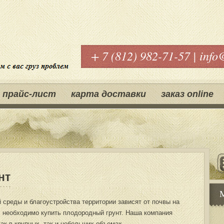
+ 7 (812) 982-71-57 | info
прайс-лист
карта доставки
заказ оnline
нт
среды и благоустройства территории зависят от почвы на
, необходимо купить плодородный грунт. Наша компания
ак в крупных, так и небольших объемах.