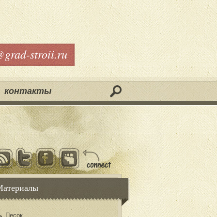
@grad-stroii.ru
контакты
Материалы
Песок