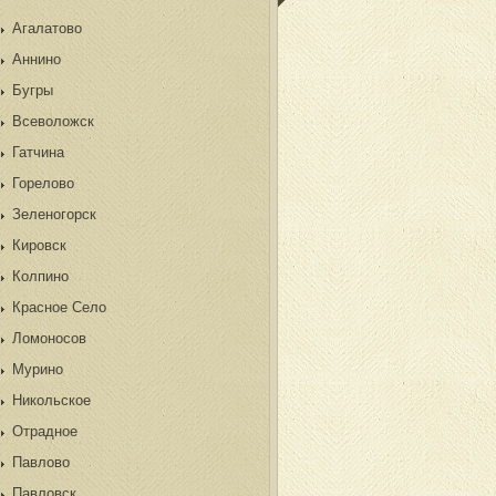
Агалатово
Аннино
Бугры
Всеволожск
Гатчина
Горелово
Зеленогорск
Кировск
Колпино
Красное Село
Ломоносов
Мурино
Никольское
Отрадное
Павлово
Павловск