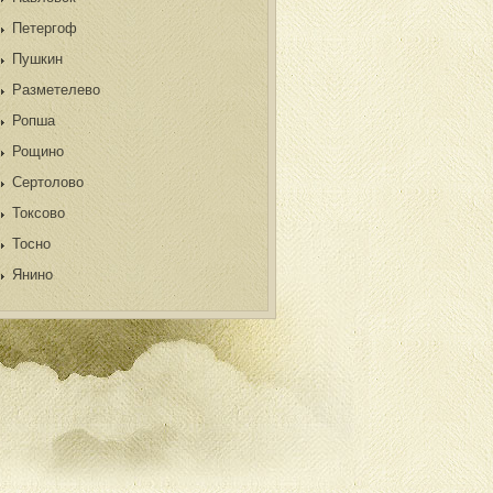
Петергоф
Пушкин
Разметелево
Ропша
Рощино
Сертолово
Токсово
Тосно
Янино