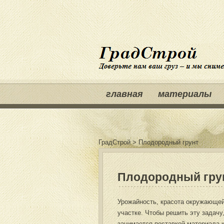
главная
материалы
ГрадСтрой
>
Плодородный грунт
Плодородный гру
Урожайность, красота окружающей 
участке. Чтобы решить эту задачу
занимается поставкой материала к