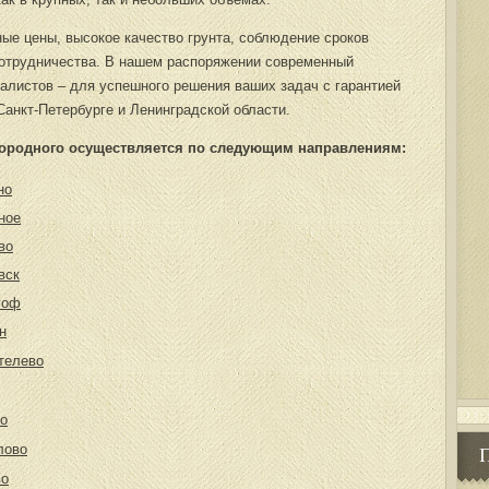
ые цены, высокое качество грунта, соблюдение сроков
сотрудничества. В нашем распоряжении современный
иалистов – для успешного решения ваших задач с гарантией
Санкт-Петербурге и Ленинградской области.
дородного осуществляется по следующим направлениям:
но
ное
во
вск
гоф
н
телево
о
лово
во