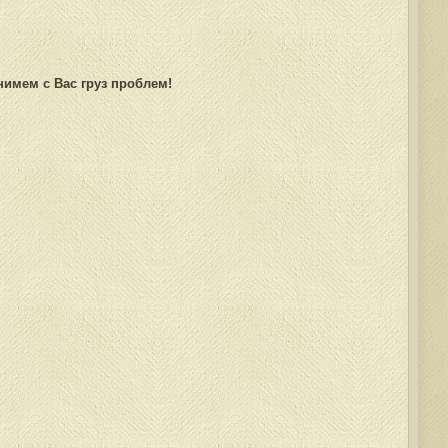
нимем с Вас груз проблем!