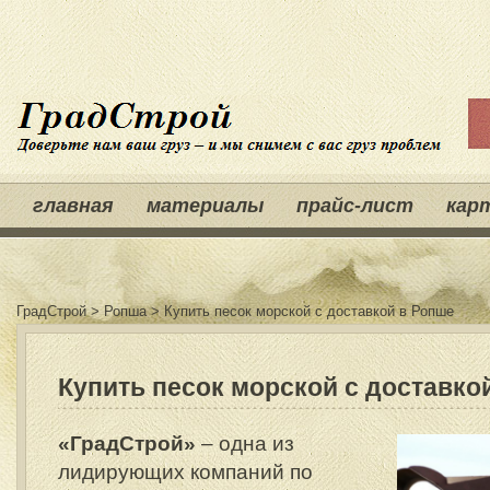
главная
материалы
прайс-лист
кар
ГрадСтрой
>
Ропша
>
Купить песок морской с доставкой в Ропше
Купить песок морской с доставко
«ГрадСтрой»
– одна из
лидирующих компаний по