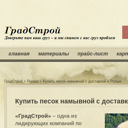
главная
материалы
прайс-лист
кар
ГрадСтрой
>
Ропша
>
Купить песок намывной с доставкой в Ропше
Купить песок намывной с достав
«ГрадСтрой»
– одна из
лидирующих компаний по