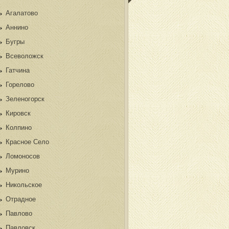
Агалатово
Аннино
Бугры
Всеволожск
Гатчина
Горелово
Зеленогорск
Кировск
Колпино
Красное Село
Ломоносов
Мурино
Никольское
Отрадное
Павлово
Павловск