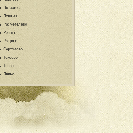
Петергоф
Пушкин
Разметелево
Ропша
Рощино
Сертолово
Токсово
Тосно
Янино