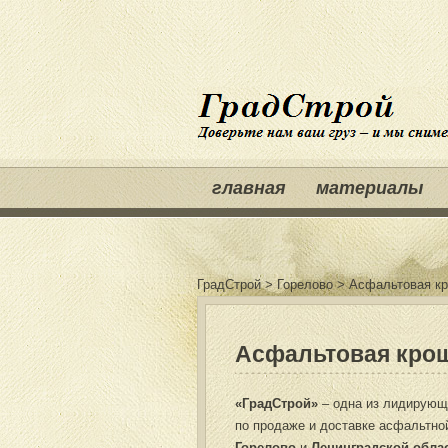
главная
материалы
ГрадСтрой
>
Горелово
>
Асфальтовая кр
Асфальтовая крош
«ГрадСтрой»
– одна из лидирующ
по продаже и доставке асфальтно
Горелово
и
Ленинградской обла