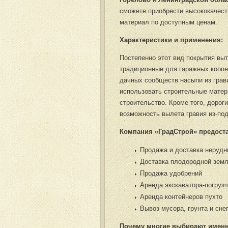
сможете приобрести высококачес
материал по доступным ценам.
Характеристики и применения:
Постепенно этот вид покрытия вы
традиционные для гаражных коопе
дачных сообществ насыпи из грав
использовать строительные матер
строительство. Кроме того, дорог
возможность вылета гравия из-по
Компания «ГрадСтрой» предоста
Продажа и доставка неруд
Доставка плодородной зем
Продажа удобрений
Аренда экскаватора-погруз
Аренда контейнеров пухто
Вывоз мусора, грунта и сне
Почему многие выбирают имен