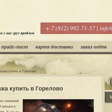
+ 7 (812) 982-71-57 | info
прайс-лист
карта доставки
заказ оnline
ошка купить в Горелово
ка купить в Горелово
их компаний
й крошки в
сти
. У нас вы