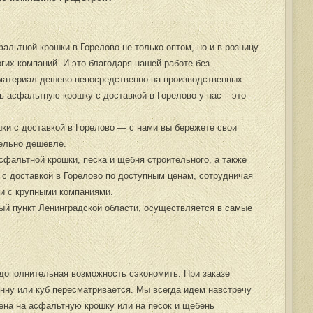
льтной крошки в Горелово не только оптом, но и в розницу.
огих компаний. И это благодаря нашей работе без
материал дешево непосредственно на производственных
ь асфальтную крошку с доставкой в Горелово у нас – это
ки с доставкой в Горелово — с нами вы бережете свои
тельно дешевле.
фальтной крошки, песка и щебня строительного, а также
 с доставкой в Горелово по доступным ценам, сотрудничая
 и с крупными компаниями.
ый пункт Ленинградской области, осуществляется в самые
 дополнительная возможность сэкономить. При заказе
онну или куб пересматривается. Мы всегда идем навстречу
цена на асфальтную крошку или на песок и щебень