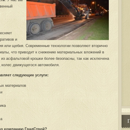
твенный
тесняет
ративов и
ия или щебня. Современные технологии позволяют вторично
иалы, что приводит к снижению материальных вложений в
и из асфальтовой крошки более безопасны, так как исключена
д колес движущегося автомобиля.
вляет следующие услуги:
ных материалов
ли
чика
га
но
компанию ГрадСтрой?