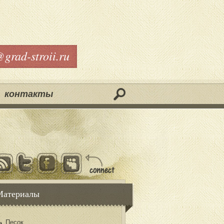
@grad-stroii.ru
контакты
Материалы
Песок